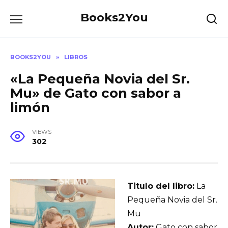
Skip
Books2You
to
content
BOOKS2YOU
»
LIBROS
«La Pequeña Novia del Sr.
Mu» de Gato con sabor a
limón
VIEWS
302
Titulo del libro:
La
Pequeña Novia del Sr.
Mu
Autor:
Gato con sabor