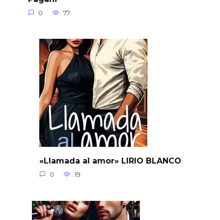
0
77
«Llamada al amor» LIRIO BLANCO
0
19