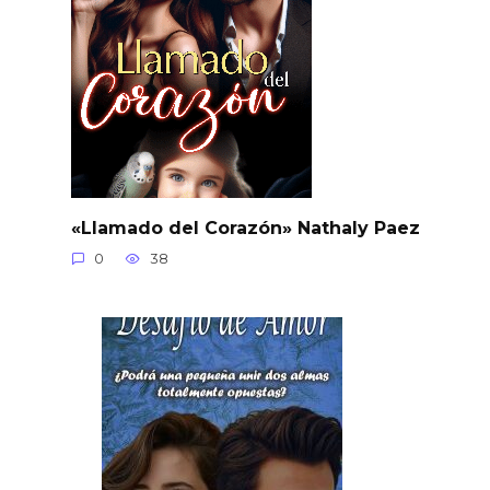
«Llamado del Corazón» Nathaly Paez
0
38