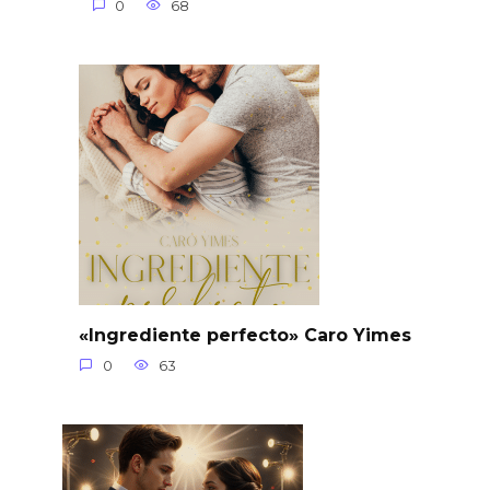
0
68
«Ingrediente perfecto» Caro Yimes
0
63