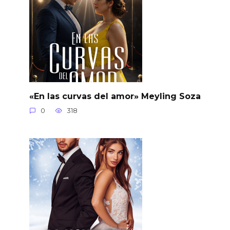
«En las curvas del amor» Meyling Soza
0
318