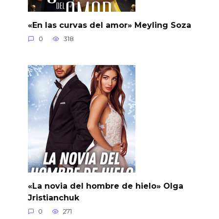
«En las curvas del amor» Meyling Soza
0
318
«La novia del hombre de hielo» Olga
Jristianchuk
0
271