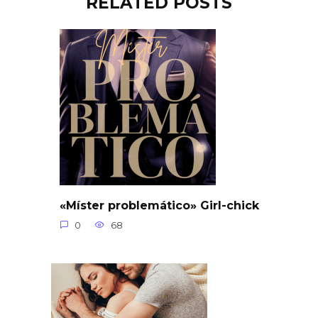
RELATED POSTS
«Míster problemático» Girl-chick
0
68