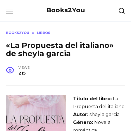
Skip
Books2You
to
content
BOOKS2YOU
»
LIBROS
«La Propuesta del italiano»
de sheyla garcia
VIEWS
215
Titulo del libro:
La
Propuesta del italiano
Autor:
sheyla garcia
Género:
Novela
romántica