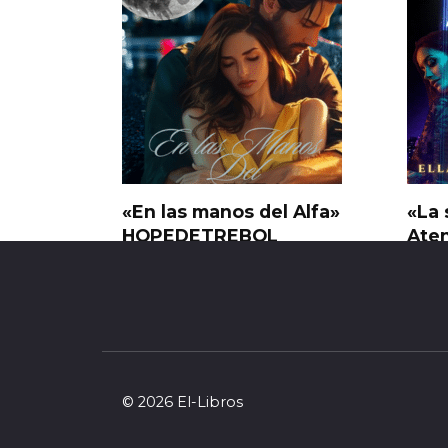
«En las manos del Alfa»
«La 
HOPEDETREBOL
Ate
Craz
0
8
0
© 2026 El-Libros