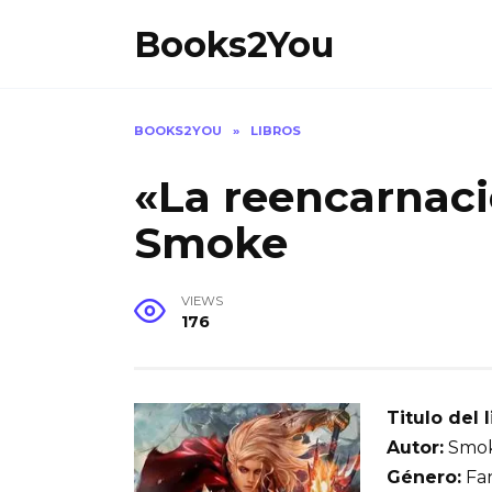
Skip
Books2You
to
content
BOOKS2YOU
»
LIBROS
«La reencarnaci
Smoke
VIEWS
176
Titulo del l
Autor:
Smo
Género:
Fan