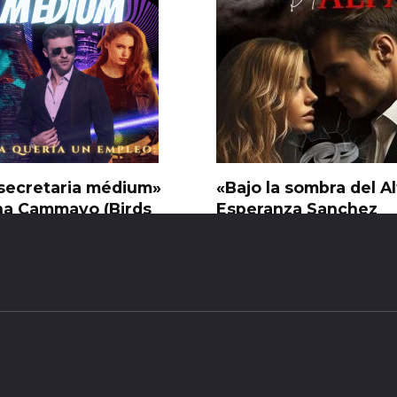
secretaria médium»
«Bajo la sombra del A
na Cammayo (Birds
Esperanza Sanchez
y)
0
51
18