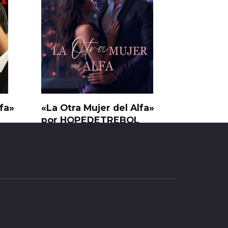
lfa»
«La Otra Mujer del Alfa»
por HOPEDETREBOL
0
33