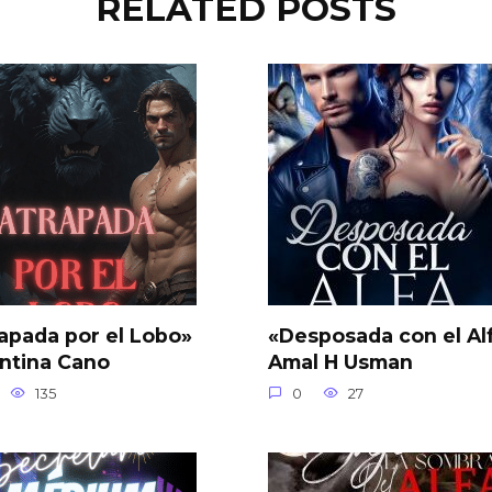
RELATED POSTS
apada por el Lobo»
«Desposada con el Al
ntina Cano
Amal H Usman
135
0
27