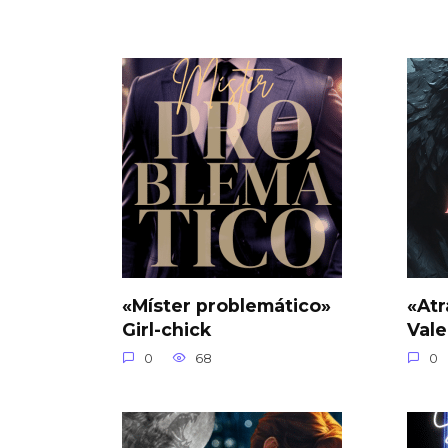
«Míster problemático»
«Atr
Girl-chick
Vale
0
68
0