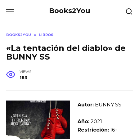
Skip
Books2You
to
content
BOOKS2YOU
»
LIBROS
«La tentación del diablo» de
BUNNY SS
VIEWS
163
Autor:
BUNNY SS
Año:
2021
Restricción:
16+