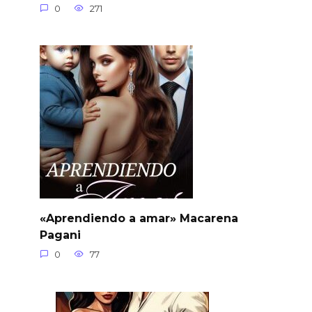
0
271
«Aprendiendo a amar» Macarena
Pagani
0
77