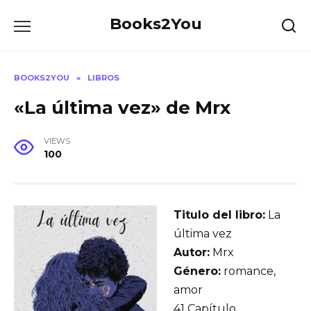
Skip
Books2You
to
content
BOOKS2YOU
»
LIBROS
«La última vez» de Mrx
VIEWS
100
Titulo del libro:
La
última vez
Autor:
Mrx
Género:
romance,
amor
41 Capítulo