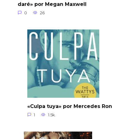
daré» por Megan Maxwell
0
26
«Culpa tuya» por Mercedes Ron
1
1.5k.