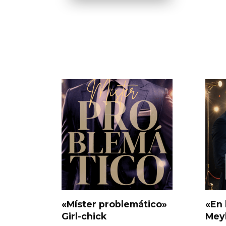
«Míster problemático»
«En 
Girl-chick
Mey