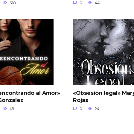
318
0
44
encontrando al Amor»
«Obsesión legal» Mar
Gonzalez
Rojas
49
0
24