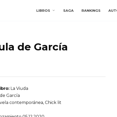
LIBROS
SAGA
RANKINGS
AUT
ula de García
ibro:
La Viuda
de García
ela contemporánea, Chick lit
nzamiento 05.12.2020