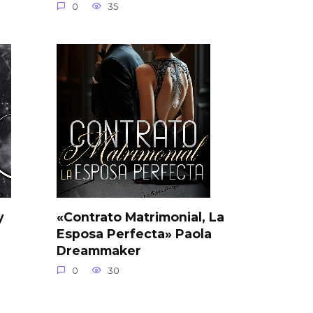
0
35
y
«Contrato Matrimonial, La
Esposa Perfecta» Paola
Dreammaker
0
30