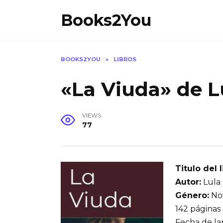
Skip
Books2You
to
content
BOOKS2YOU
»
LIBROS
«La Viuda» de L
VIEWS
77
Titulo del l
Autor:
Lula 
Género:
Nov
142 páginas
Fecha de la