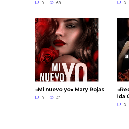
0
68
0
«Mi nuevo yo» Mary Rojas
«Re
Ida 
0
42
0