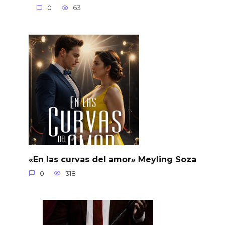
0
63
«En las curvas del amor» Meyling Soza
0
318