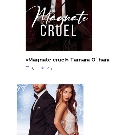
«Magnate cruel» Tamara O`hara
0
44