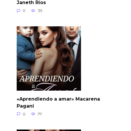
Janeth Ríos
0
35
«Aprendiendo a amar» Macarena
Pagani
0
77