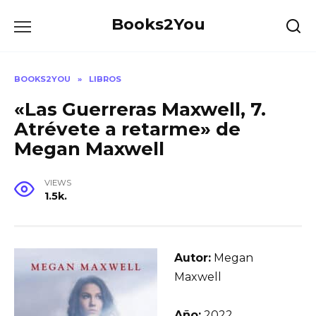
Skip
Books2You
to
content
BOOKS2YOU
»
LIBROS
«Las Guerreras Maxwell, 7.
Atrévete a retarme» de
Megan Maxwell
VIEWS
1.5k.
Autor:
Megan
Maxwell
Año:
2022