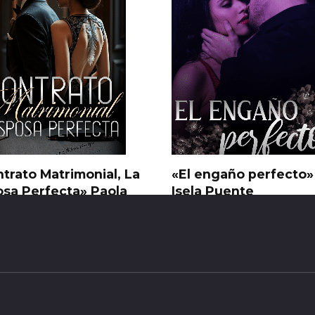
trato Matrimonial, La
«El engaño perfecto»
sa Perfecta» Paola
Isela Puente
ammaker
0
50
30