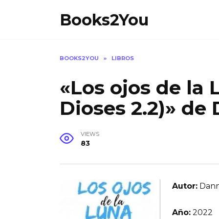
Skip
Books2You
to
content
BOOKS2YOU
»
LIBROS
«Los ojos de la 
Dioses 2.2)» de
VIEWS
83
Autor:
Dann
Año:
2022