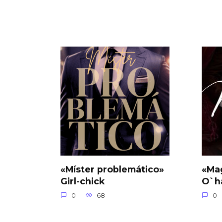
«Míster problemático»
«Ma
Girl-chick
O`h
0
68
0