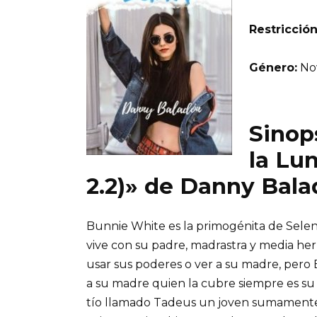
Restricción
Género:
Nov
Sinops
la Lu
2.2)» de Danny Bal
Bunnie White es la primogénita de Selene
vive con su padre, madrastra y media he
usar sus poderes o ver a su madre, pero B
a su madre quien la cubre siempre es s
tío llamado Tadeus un joven sumament