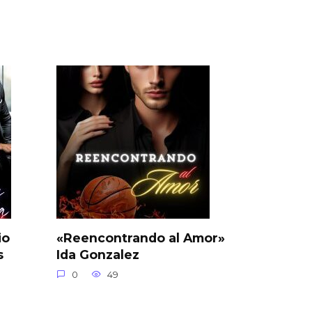
io
«Reencontrando al Amor»
s
Ida Gonzalez
0
49