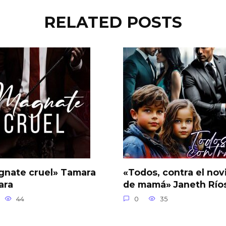
RELATED POSTS
gnate cruel» Tamara
«Todos, contra el nov
ara
de mamá» Janeth Río
44
0
35