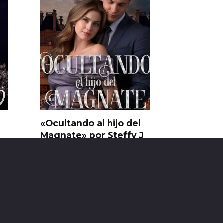
«Ocultando al hijo del
Magnate» por Steffy J
0
25