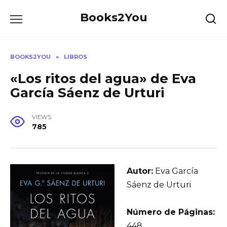
Skip
Books2You
to
content
BOOKS2YOU
»
LIBROS
«Los ritos del agua» de Eva
García Sáenz de Urturi
VIEWS
785
Autor:
Eva García
Sáenz de Urturi
Número de Páginas:
448