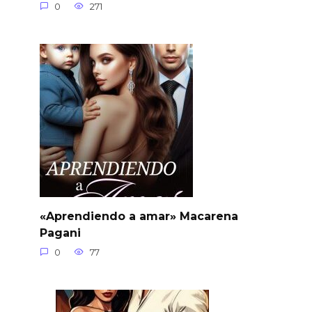
0
271
«Aprendiendo a amar» Macarena
Pagani
0
77