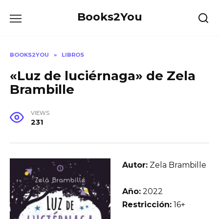
Skip
Books2You
to
content
BOOKS2YOU
»
LIBROS
«Luz de luciérnaga» de Zela
Brambille
VIEWS
231
Autor:
Zela Brambille
Año:
2022
Restricción:
16+