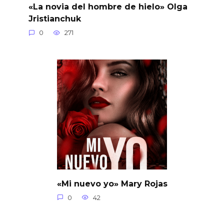
«La novia del hombre de hielo» Olga
Jristianchuk
0
271
«Mi nuevo yo» Mary Rojas
0
42