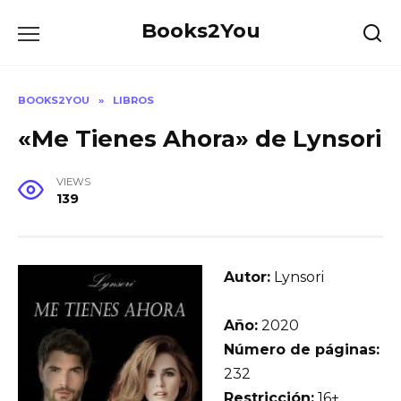
Skip
Books2You
to
content
BOOKS2YOU
»
LIBROS
«Me Tienes Ahora» de Lynsori
VIEWS
139
Autor:
Lynsori
Año:
2020
Número de páginas:
232
Restricción:
16+