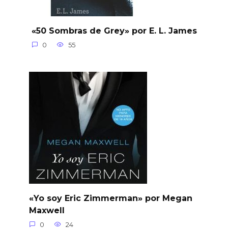
«50 Sombras de Grey» por E. L. James
0
55
«Yo soy Eric Zimmerman» por Megan
Maxwell
0
24