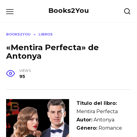
Skip
Books2You
to
content
BOOKS2YOU
»
LIBROS
«Mentira Perfecta» de
Antonya
VIEWS
95
Titulo del libro:
Mentira Perfecta
Autor:
Antonya
Género:
Romance