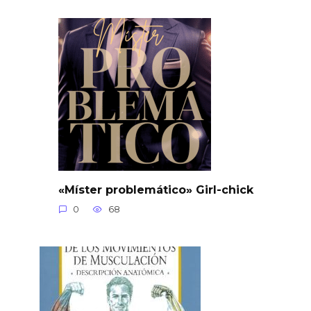
«Míster problemático» Girl-chick
0
68