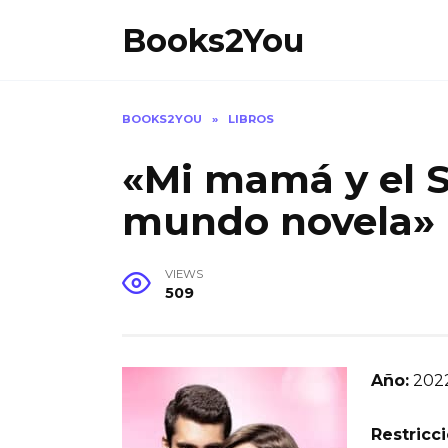
Skip
Books2You
to
content
BOOKS2YOU
»
LIBROS
«Mi mamá y el S
mundo novela»
VIEWS
509
Año:
202
Restricci