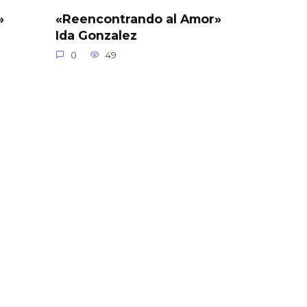
»
«Reencontrando al Amor»
Ida Gonzalez
0
49