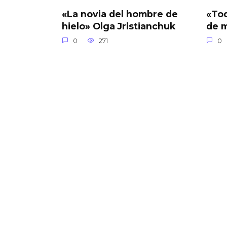
«La novia del hombre de
«Tod
hielo» Olga Jristianchuk
de 
0
271
0