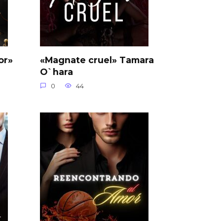
or»
«Magnate cruel» Tamara
O`hara
0
44