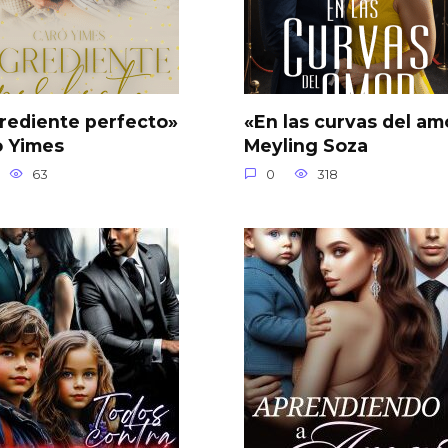
rediente perfecto»
«En las curvas del am
o Yimes
Meyling Soza
63
0
318