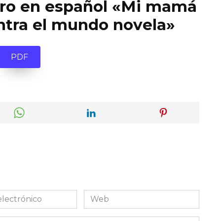
ibro en español «Mi mamá
ontra el mundo novela»
PDF
Web
co