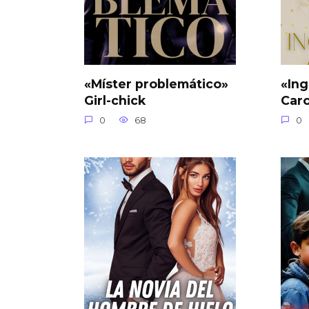
«Míster problemático»
«Ing
Girl-chick
Car
0
68
0