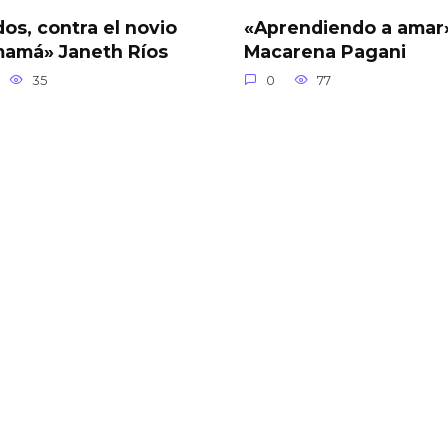
os, contra el novio
«Aprendiendo a amar
mamá» Janeth Ríos
Macarena Pagani
35
0
77