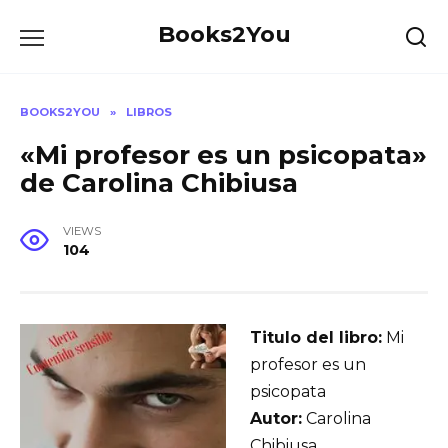
Skip
Books2You
to
content
BOOKS2YOU
»
LIBROS
«Mi profesor es un psicopata»
de Carolina Chibiusa
VIEWS
104
Titulo del libro:
Mi
profesor es un
psicopata
Autor:
Carolina
Chibiusa