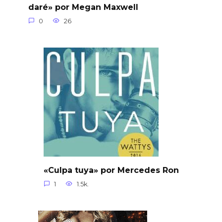
daré» por Megan Maxwell
0
26
«Culpa tuya» por Mercedes Ron
1
1.5k.