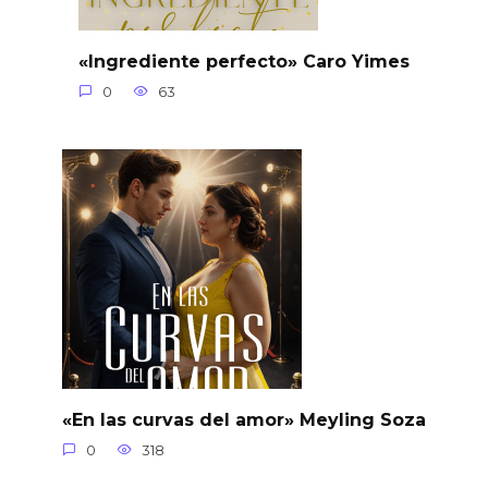
«Ingrediente perfecto» Caro Yimes
0
63
«En las curvas del amor» Meyling Soza
0
318