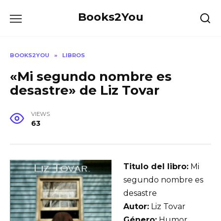
Skip
Books2You
to
content
BOOKS2YOU
»
LIBROS
«Mi segundo nombre es
desastre» de Liz Tovar
VIEWS
63
Titulo del libro:
Mi
segundo nombre es
desastre
Autor:
Liz Tovar
Género:
Humor,