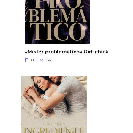
«Míster problemático» Girl-chick
0
68