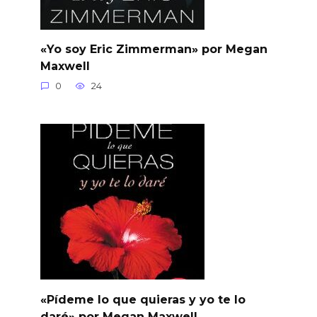
«Yo soy Eric Zimmerman» por Megan
Maxwell
0
24
«Pídeme lo que quieras y yo te lo
daré» por Megan Maxwell