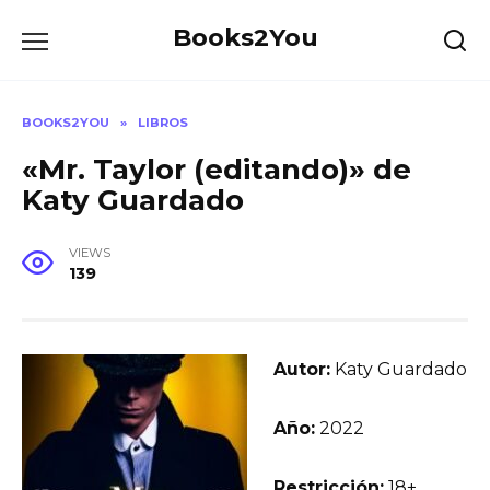
Skip
Books2You
to
content
BOOKS2YOU
»
LIBROS
«Mr. Taylor (editando)» de
Katy Guardado
VIEWS
139
Autor:
Katy Guardado
Año:
2022
Restricción:
18+