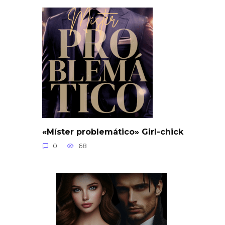
«Míster problemático» Girl-chick
0
68