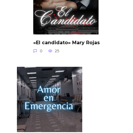
«El candidato» Mary Rojas
0
25