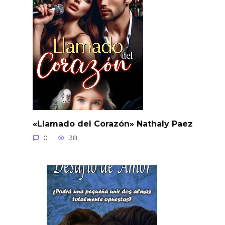
«Llamado del Corazón» Nathaly Paez
0
38