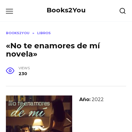
Skip
Books2You
to
content
BOOKS2YOU
»
LIBROS
«No te enamores de mí
novela»
VIEWS
230
Año:
2022