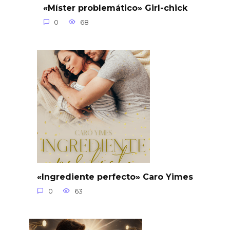
«Míster problemático» Girl-chick
0
68
«Ingrediente perfecto» Caro Yimes
0
63