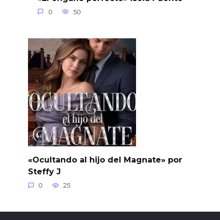
0
50
«Ocultando al hijo del Magnate» por
Steffy J
0
25