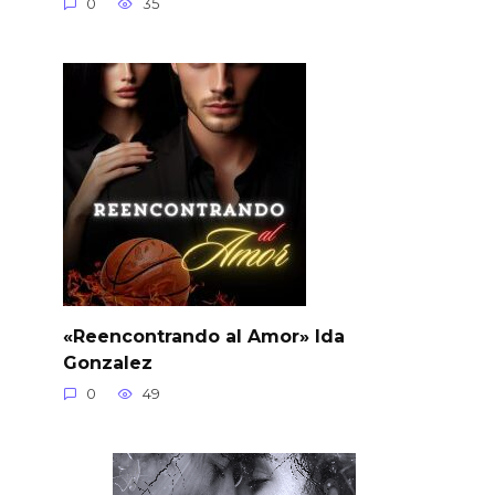
0
35
«Reencontrando al Amor» Ida
Gonzalez
0
49