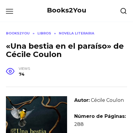
Skip
Books2You
to
content
BOOKS2YOU
»
LIBROS
»
NOVELA LITERARIA
«Una bestia en el paraíso» de
Cécile Coulon
VIEWS
74
Autor:
Cécile Coulon
Número de Páginas:
288