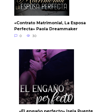
«Contrato Matrimonial, La Esposa
Perfecta» Paola Dreammaker
0
30
«El engaño perfecto» Isela Puente