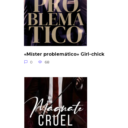
«Míster problemático» Girl-chick
0
68