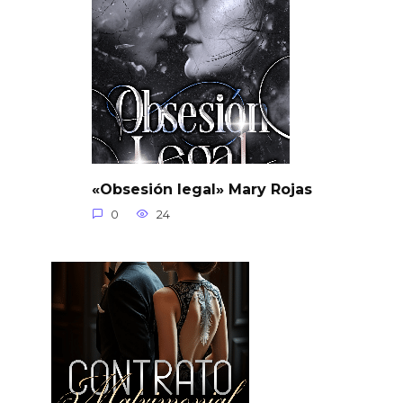
«Obsesión legal» Mary Rojas
0
24