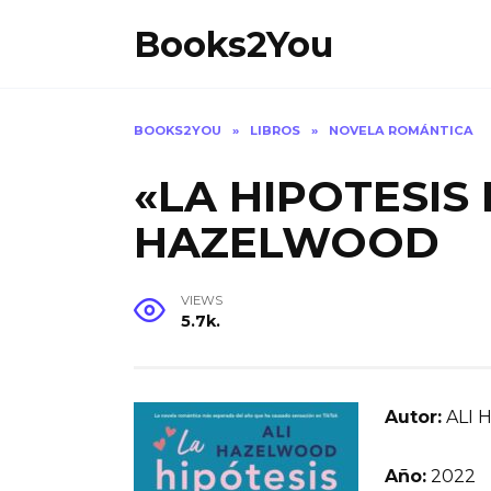
Skip
Books2You
to
content
BOOKS2YOU
»
LIBROS
»
NOVELA ROMÁNTICA
«LA HIPOTESIS
HAZELWOOD
VIEWS
5.7k.
Autor:
ALI 
Año:
2022