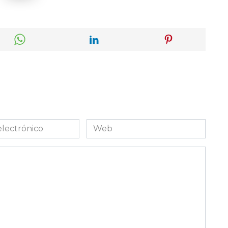
Web
co