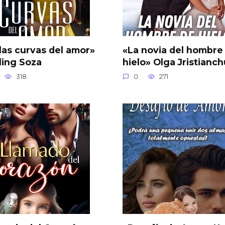
las curvas del amor»
«La novia del hombre
ling Soza
hielo» Olga Jristianc
318
0
271