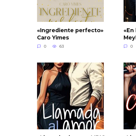
«Ingrediente perfecto»
«En 
Caro Yimes
Mey
0
63
0