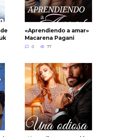
 de
«Aprendiendo a amar»
huk
Macarena Pagani
0
77