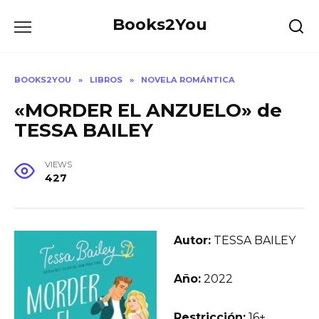
Skip
Books2You
to
content
BOOKS2YOU
»
LIBROS
»
NOVELA ROMÁNTICA
«MORDER EL ANZUELO» de
TESSA BAILEY
VIEWS
427
Autor:
TESSA BAILEY
Año:
2022
Restricción:
16+