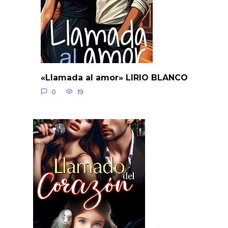
«Llamada al amor» LIRIO BLANCO
0
19