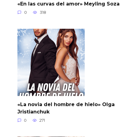
«En las curvas del amor» Meyling Soza
0
318
«La novia del hombre de hielo» Olga
Jristianchuk
0
271