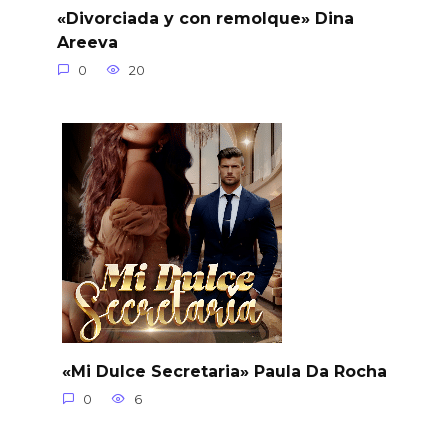
«Divorciada y con remolque» Dina
Areeva
0
20
«Mi Dulce Secretaria» Paula Da Rocha
0
6