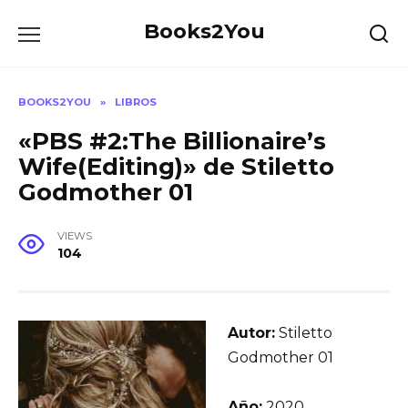
Skip
Books2You
to
content
BOOKS2YOU
»
LIBROS
«PBS #2:The Billionaire’s
Wife(Editing)» de Stiletto
Godmother 01
VIEWS
104
Autor:
Stiletto
Godmother 01
Año:
2020