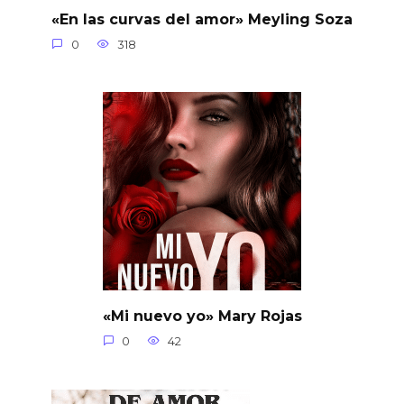
«En las curvas del amor» Meyling Soza
0
318
«Mi nuevo yo» Mary Rojas
0
42