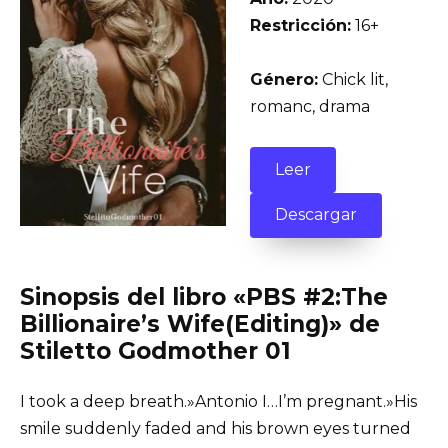
Restricción:
16+
Género:
Chick lit,
romanc, drama
Leer
Descargar
Sinopsis del libro «PBS #2:The
Billionaire’s Wife(Editing)» de
Stiletto Godmother 01
I took a deep breath.»Antonio I…I’m pregnant.»His
smile suddenly faded and his brown eyes turned