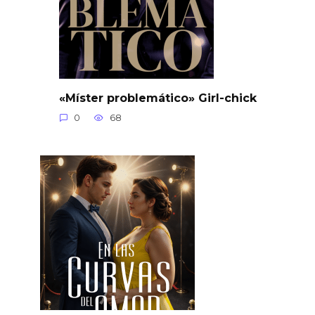
«Míster problemático» Girl-chick
0
68