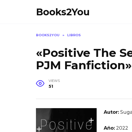
Skip
Books2You
to
content
BOOKS2YOU
»
LIBROS
«Positive The S
PJM Fanfiction»
VIEWS
51
Autor:
Suga
Año:
2022