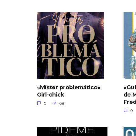
«Míster problemático»
«Gui
Girl-chick
de M
Fred
0
68
0