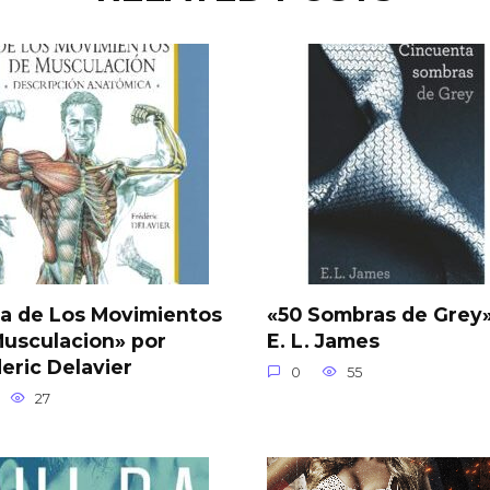
a de Los Movimientos
«50 Sombras de Grey»
usculacion» por
E. L. James
eric Delavier
0
55
27