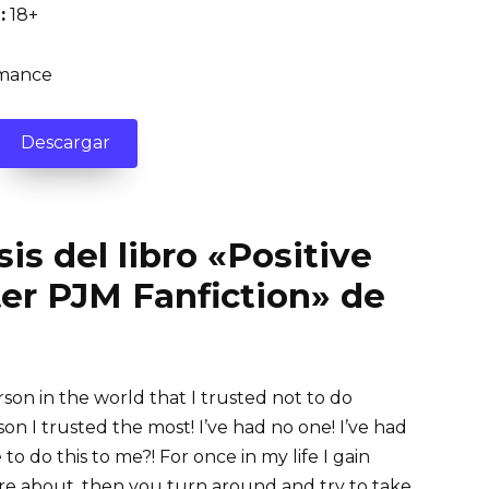
:
18+
mance
Descargar
is del libro «Positive
er PJM Fanfiction» de
rson in the world that I trusted not to do
son I trusted the most! I’ve had no one! I’ve had
to do this to me?! For once in my life I gain
are about, then you turn around and try to take