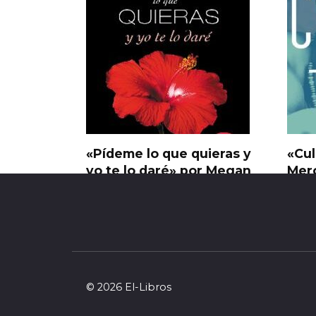
«Pídeme lo que quieras y
«Cul
yo te lo daré» por Megan
Mer
Maxwell
1
0
26
© 2026 El-Libros