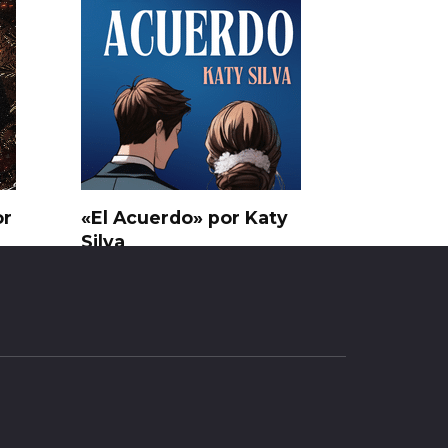
or
«El Acuerdo» por Katy
Silva
0
270