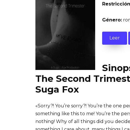
Restricción
Género:
ro
Leer
Sinops
The Second Trimest
Suga Fox
«Sorry?! You’re sorry?! You’re the one pe
something like this to me! You’re the per
nothing! Why of all things did you decide 
something I care about, many things I c