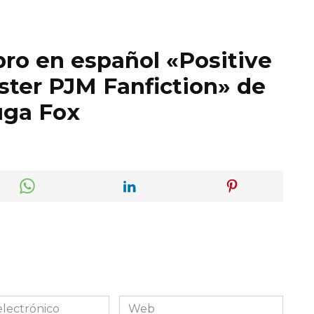
bro en español «Positive
ter PJM Fanfiction» de
uga Fox
Web