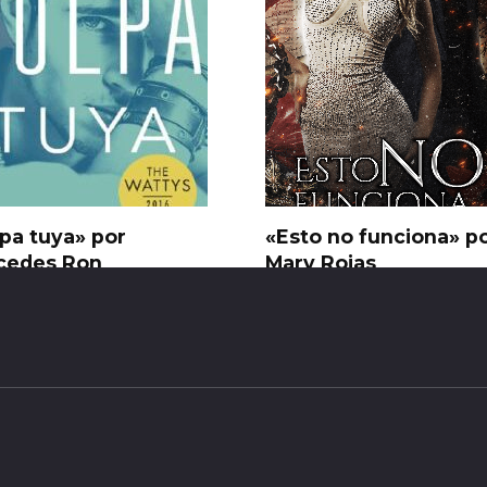
pa tuya» por
«Esto no funciona» p
cedes Ron
Mary Rojas
1.5k.
0
664