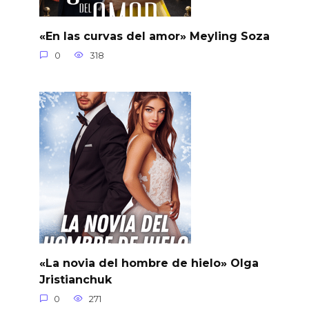
«En las curvas del amor» Meyling Soza
0
318
«La novia del hombre de hielo» Olga
Jristianchuk
0
271