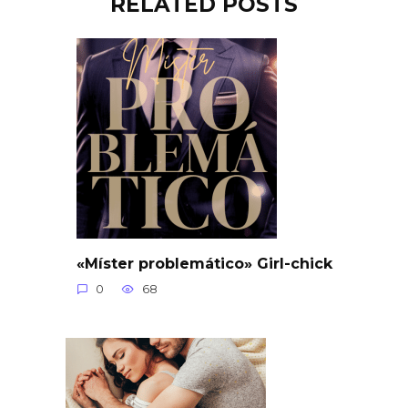
RELATED POSTS
«Míster problemático» Girl-chick
0
68