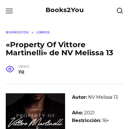
Skip
Books2You
to
content
BOOKS2YOU
»
LIBROS
«Property Of Vittore
Martinelli» de NV Melissa 13
VIEWS
112
Autor:
NV Melissa 13
Año:
2021
Restricción:
16+