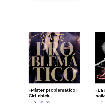
«Míster problemático»
«La 
Girl-chick
bail
0
68
0