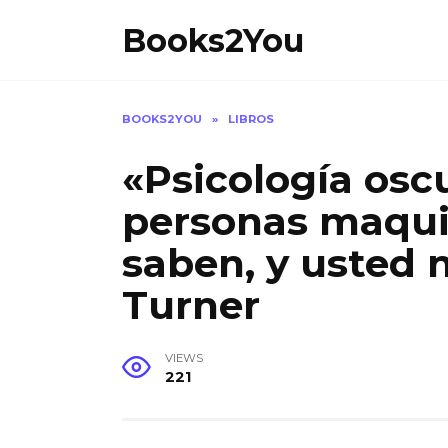
Skip
Books2You
to
content
BOOKS2YOU
»
LIBROS
«Psicología oscu
personas maqui
saben, y usted 
Turner
VIEWS
221