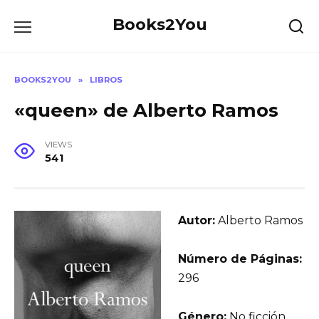
Skip
Books2You
to
content
BOOKS2YOU
»
LIBROS
«queen» de Alberto Ramos
VIEWS
541
Autor:
Alberto Ramos
Número de Páginas:
296
Género:
No ficción