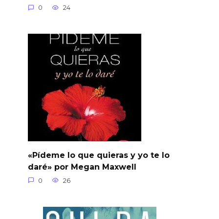
0
24
«Pídeme lo que quieras y yo te lo
daré» por Megan Maxwell
0
26