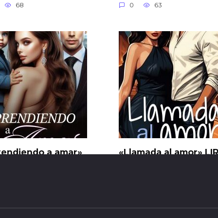
68
0
63
rendiendo a amar»
«Llamada al amor» LI
arena Pagani
BLANCO
77
0
19