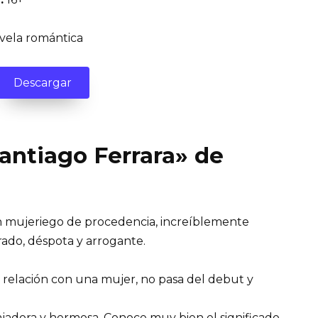
ela romántica
Descargar
Santiago Ferrara» de
n mujeriego de procedencia, increíblemente
rado, déspota y arrogante.
a relación con una mujer, no pasa del debut y
bajadora y hermosa. Conoce muy bien el significado