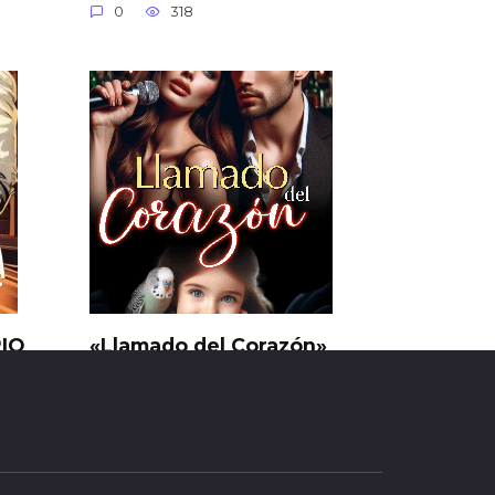
0
318
RIO
«Llamado del Corazón»
Nathaly Paez
0
38