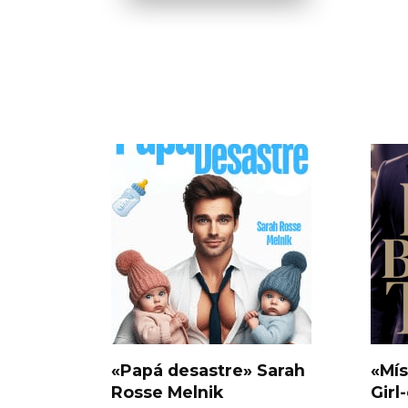
«Papá desastre» Sarah
«Mís
Rosse Melnik
Girl