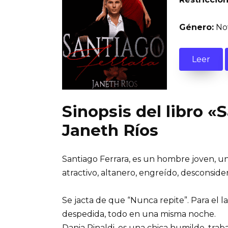
Género:
Nov
Leer
Sinopsis del libro «
Janeth Ríos
Santiago Ferrara, es un hombre joven, u
atractivo, altanero, engreído, desconside
Se jacta de que “Nunca repite”. Para el l
despedida, todo en una misma noche.
Dania Rinaldi, es una chica humilde, tra