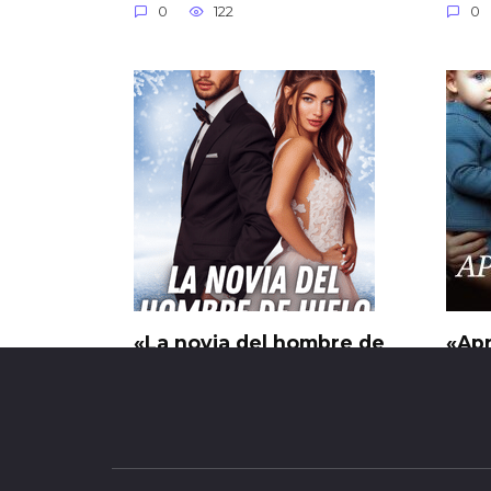
0
122
0
«La novia del hombre de
«Ap
hielo» Olga Jristianchuk
Mac
0
271
0