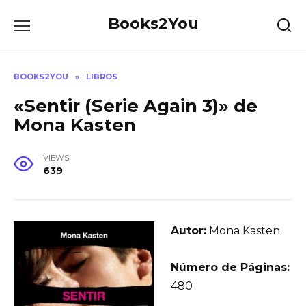
Skip
Books2You
to
content
BOOKS2YOU
»
LIBROS
«Sentir (Serie Again 3)» de
Mona Kasten
VIEWS
639
Autor:
Mona Kasten
Número de Páginas:
480