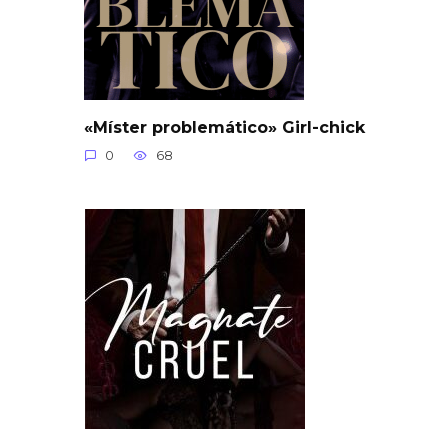
«Míster problemático» Girl-chick
0
68