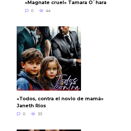
«Magnate cruel» Tamara O`hara
0
44
«Todos, contra el novio de mamá»
Janeth Ríos
0
35