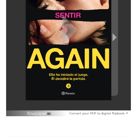
Convert your PDF to digital flipbook ↗