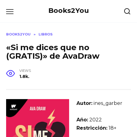
Skip
Books2You
to
content
BOOKS2YOU
»
LIBROS
«Si me dices que no
(GRATIS)» de AvaDraw
VIEWS
1.8k.
Autor:
ines_garber
Año:
2022
Restricción:
18+