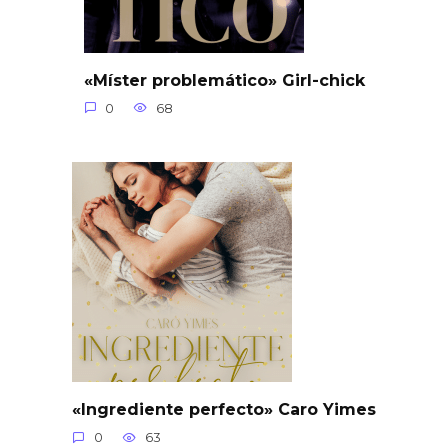
«Míster problemático» Girl-chick
0
68
«Ingrediente perfecto» Caro Yimes
0
63