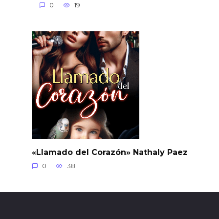
0
19
«Llamado del Corazón» Nathaly Paez
0
38