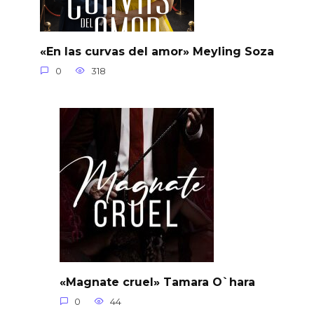
«En las curvas del amor» Meyling Soza
0
318
«Magnate cruel» Tamara O`hara
0
44