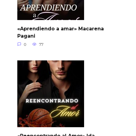
«Aprendiendo a amar» Macarena
Pagani
0
77
«Reencontrando al Amor» Ida