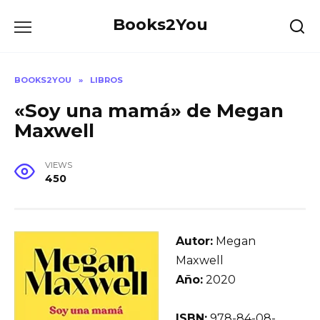
Skip
Books2You
to
content
BOOKS2YOU
»
LIBROS
«Soy una mamá» de Megan
Maxwell
VIEWS
450
Autor:
Megan
Maxwell
Año:
2020
ISBN:
978-84-08-