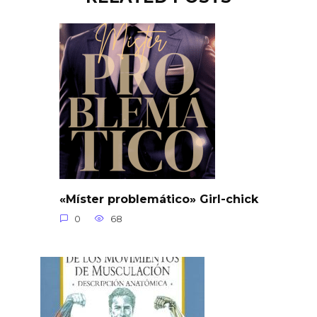
«Míster problemático» Girl-chick
0
68