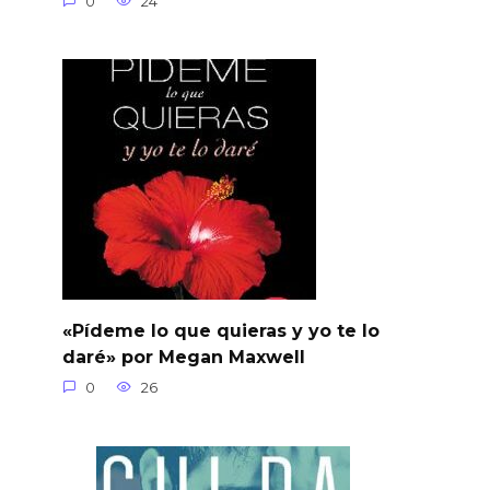
0
24
«Pídeme lo que quieras y yo te lo
daré» por Megan Maxwell
0
26