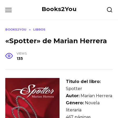
Skip
Books2You
to
content
BOOKS2YOU
»
LIBROS
«Spotter» de Marian Herrera
VIEWS
135
Titulo del libro:
Spotter
Autor:
Marian Herrera
Género:
Novela
literaria
467 páginas