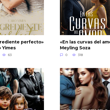
rediente perfecto»
«En las curvas del am
o Yimes
Meyling Soza
63
0
318