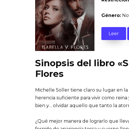
Género:
Nov
Leer
Sinopsis del libro «S
Flores
Michelle Soller tiene claro su lugar en 
herencia suficiente para vivir como reina
bien y… olvidar aquello que tanto la ato
¿Qué mejor manera de lograrlo que llev
fornido de apariencia tosca y cuerpo llen