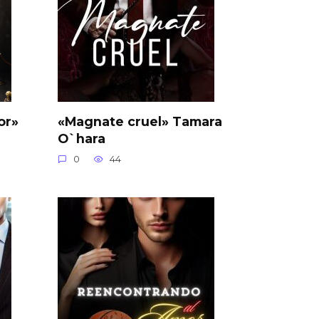
or»
«Magnate cruel» Tamara
O`hara
0
44