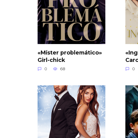
«Míster problemático»
«Ing
Girl-chick
Car
0
68
0