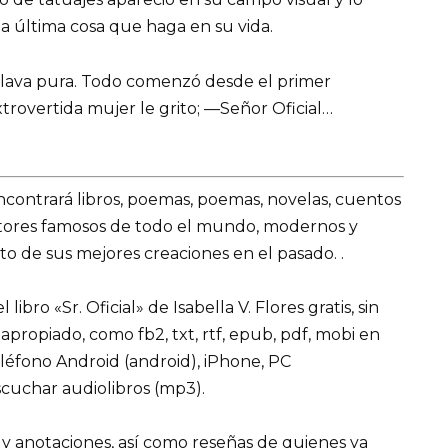
 la última cosa que haga en su vida.
n lava pura. Todo comenzó desde el primer
rovertida mujer le grito; —Señor Oficial…
encontrará libros, poemas, poemas, novelas, cuentos
utores famosos de todo el mundo, modernos y
o de sus mejores creaciones en el pasado. .
bro «Sr. Oficial» de Isabella V. Flores gratis, sin
 apropiado, como fb2, txt, rtf, epub, pdf, mobi en
eléfono Android (android), iPhone, PC
cuchar audiolibros (mp3).
 y anotaciones, así como reseñas de quienes ya