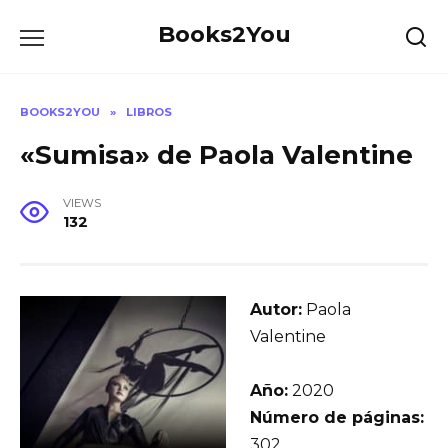
Skip
Books2You
to
content
BOOKS2YOU
»
LIBROS
«Sumisa» de Paola Valentine
VIEWS
132
Autor:
Paola
Valentine
Año:
2020
Número de páginas:
302