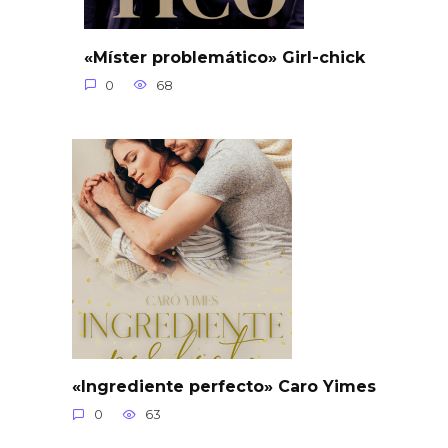
«Míster problemático» Girl-chick
0
68
«Ingrediente perfecto» Caro Yimes
0
63