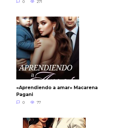
0
271
«Aprendiendo a amar» Macarena
Pagani
0
77