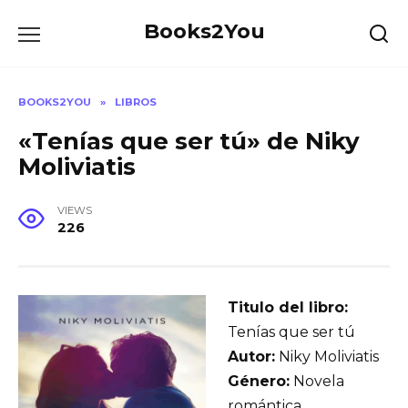
Skip
Books2You
to
content
BOOKS2YOU
»
LIBROS
«Tenías que ser tú» de Niky
Moliviatis
VIEWS
226
Titulo del libro:
Tenías que ser tú
Autor:
Niky Moliviatis
Género:
Novela
romántica