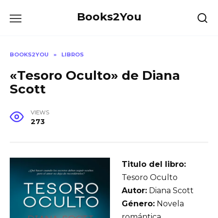
Skip
Books2You
to
content
BOOKS2YOU
»
LIBROS
«Tesoro Oculto» de Diana
Scott
VIEWS
273
Titulo del libro:
Tesoro Oculto
Autor:
Diana Scott
Género:
Novela
romántica