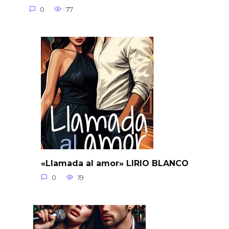
0
77
«Llamada al amor» LIRIO BLANCO
0
19