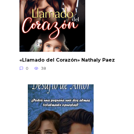
«Llamado del Corazón» Nathaly Paez
0
38