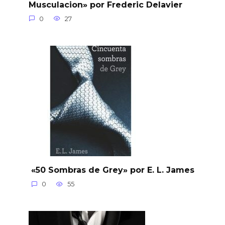
Musculacion» por Frederic Delavier
0
27
«50 Sombras de Grey» por E. L. James
0
55