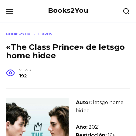
Skip
Books2You
to
content
BOOKS2YOU
»
LIBROS
«The Class Prince» de letsgo
home hidee
VIEWS
192
Autor:
letsgo home
hidee
Año:
2021
Restricción:
16+