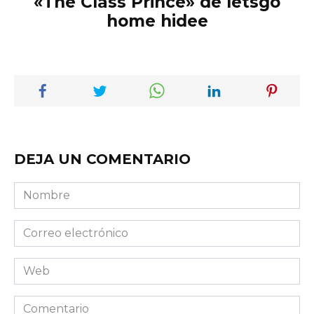
«The Class Prince» de letsgo
home hidee
DEJA UN COMENTARIO
Nombre
Correo
electrónico
Web
Comentario