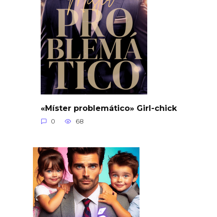
«Míster problemático» Girl-chick
0
68