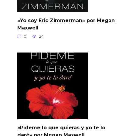
«Yo soy Eric Zimmerman» por Megan
Maxwell
0
24
«Pídeme lo que quieras y yo te lo
daré» por Megan Maxwell