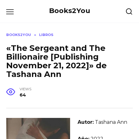
Skip
Books2You
to
content
BOOKS2YOU
»
LIBROS
«The Sergeant and The
Billionaire [Publishing
November 21, 2022]» de
Tashana Ann
VIEWS
64
Autor:
Tashana Ann
Año:
2022