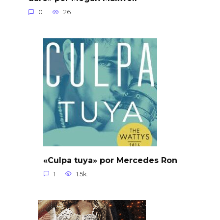
0
26
«Culpa tuya» por Mercedes Ron
1
1.5k.