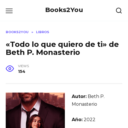
Skip
Books2You
to
content
BOOKS2YOU
»
LIBROS
«Todo lo que quiero de ti» de
Beth P. Monasterio
VIEWS
154
Autor:
Beth P.
Monasterio
Año:
2022