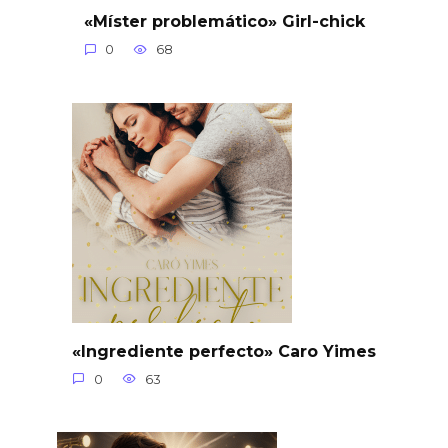
«Míster problemático» Girl-chick
0
68
«Ingrediente perfecto» Caro Yimes
0
63