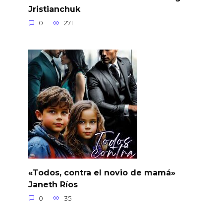
Jristianchuk
0
271
«Todos, contra el novio de mamá»
Janeth Ríos
0
35