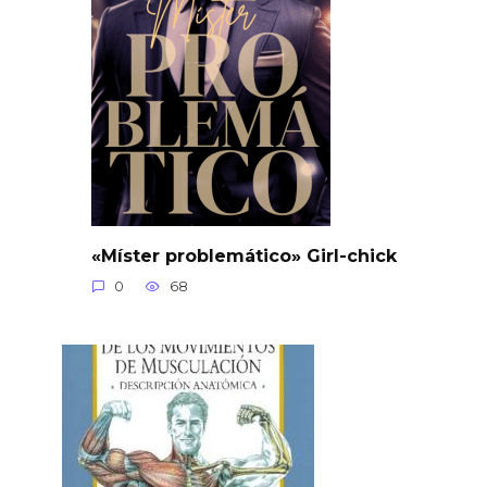
«Míster problemático» Girl-chick
0
68