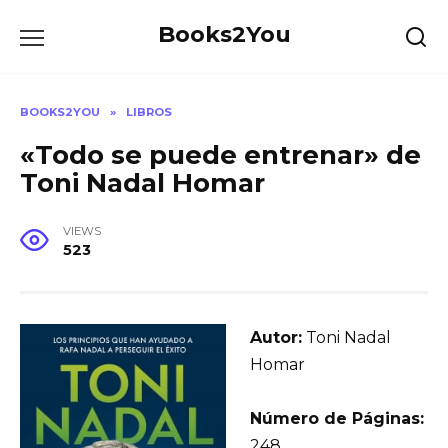
Skip
Books2You
to
content
BOOKS2YOU
»
LIBROS
«Todo se puede entrenar» de
Toni Nadal Homar
VIEWS
523
Autor:
Toni Nadal
Homar
Número de Páginas:
248