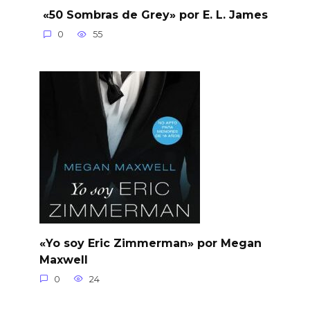
«50 Sombras de Grey» por E. L. James
0
55
«Yo soy Eric Zimmerman» por Megan
Maxwell
0
24