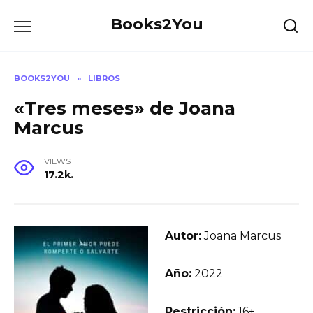
Skip
Books2You
to
content
BOOKS2YOU
»
LIBROS
«Tres meses» de Joana
Marcus
VIEWS
17.2k.
Autor:
Joana Marcus
Año:
2022
Restricción:
16+