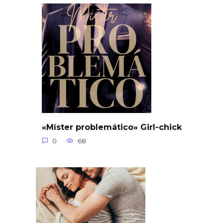
«Míster problemático» Girl-chick
0
68