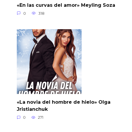
«En las curvas del amor» Meyling Soza
0
318
«La novia del hombre de hielo» Olga
Jristianchuk
0
271