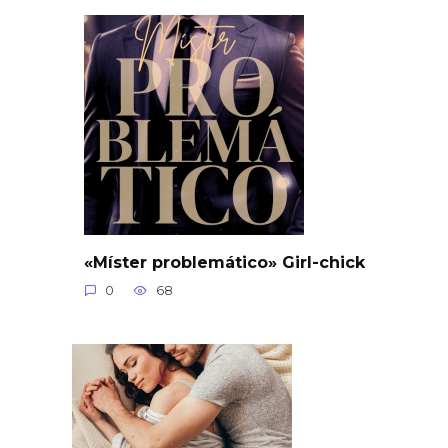
«Míster problemático» Girl-chick
0
68