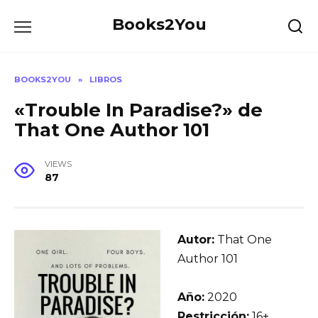
Skip
Books2You
to
content
BOOKS2YOU
»
LIBROS
«Trouble In Paradise?» de
That One Author 101
VIEWS
87
Autor:
That One
Author 101
Año:
2020
Restricción:
16+