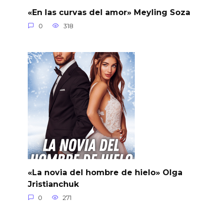
«En las curvas del amor» Meyling Soza
0
318
«La novia del hombre de hielo» Olga
Jristianchuk
0
271