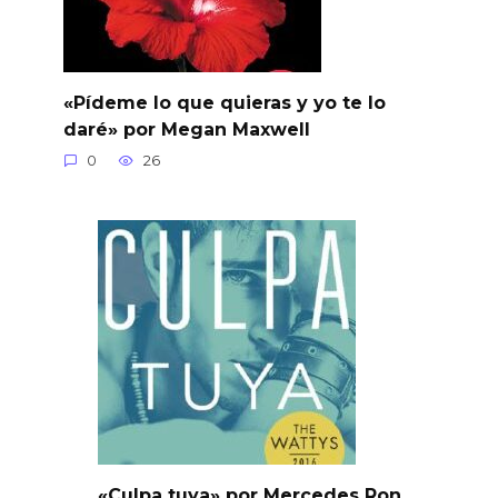
«Pídeme lo que quieras y yo te lo
daré» por Megan Maxwell
0
26
«Culpa tuya» por Mercedes Ron