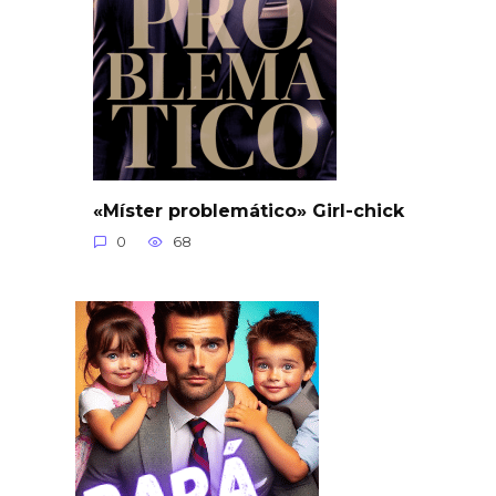
«Míster problemático» Girl-chick
0
68