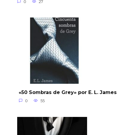
0
27
«50 Sombras de Grey» por E. L. James
0
55