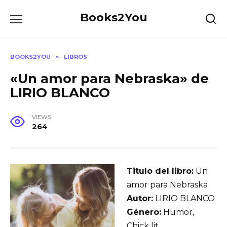
Skip
Books2You
to
content
BOOKS2YOU
»
LIBROS
«Un amor para Nebraska» de
LIRIO BLANCO
VIEWS
264
Titulo del libro:
Un
amor para Nebraska
Autor:
LIRIO BLANCO
Género:
Humor,
Chick lit