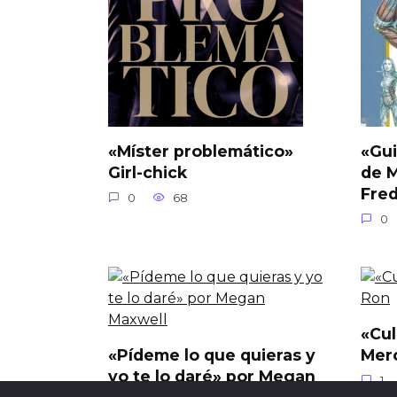
«Míster problemático»
«Gui
Girl-chick
de M
Fred
0
68
0
«Cul
«Pídeme lo que quieras y
Mer
yo te lo daré» por Megan
1