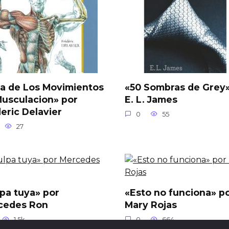
a de Los Movimientos
«50 Sombras de Grey»
usculacion» por
E. L. James
eric Delavier
0
55
27
pa tuya» por
«Esto no funciona» p
cedes Ron
Mary Rojas
1.5k.
0
664