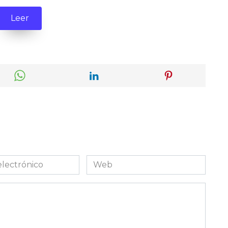
Leer
Web
co