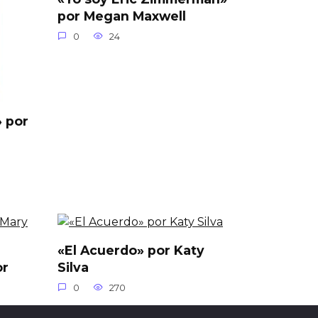
por Megan Maxwell
0
24
 por
«El Acuerdo» por Katy
or
Silva
0
270