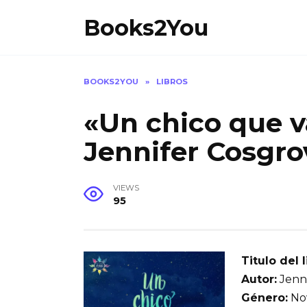
Skip
Books2You
to
content
BOOKS2YOU
»
LIBROS
«Un chico que v
Jennifer Cosgro
VIEWS
95
Titulo del l
Autor:
Jenni
Género:
Nov