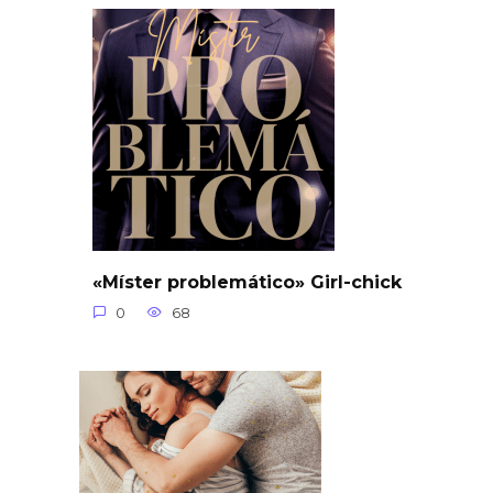
«Míster problemático» Girl-chick
0
68