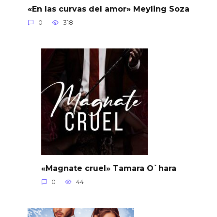
«En las curvas del amor» Meyling Soza
0
318
«Magnate cruel» Tamara O`hara
0
44