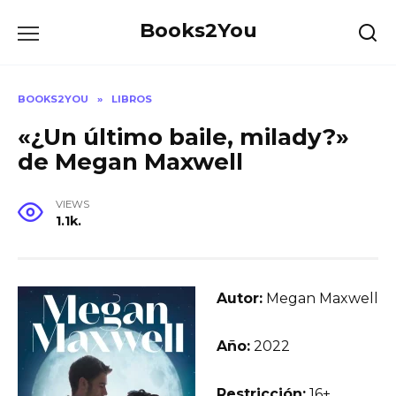
Skip
Books2You
to
content
BOOKS2YOU
»
LIBROS
«¿Un último baile, milady?»
de Megan Maxwell
VIEWS
1.1k.
Autor:
Megan Maxwell
Año:
2022
Restricción:
16+