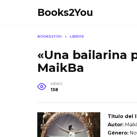
Skip
Books2You
to
content
BOOKS2YOU
»
LIBROS
«Una bailarina p
MaikBa
VIEWS
138
Titulo del l
Autor:
Maik
Género:
Nov