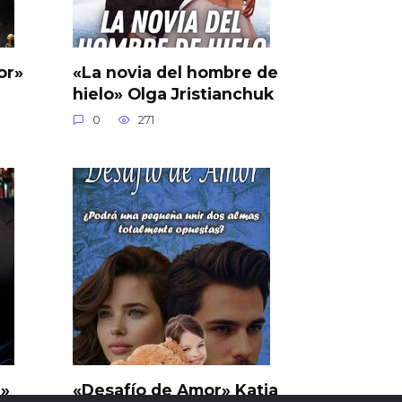
or»
«La novia del hombre de
hielo» Olga Jristianchuk
0
271
n»
«Desafío de Amor» Katia