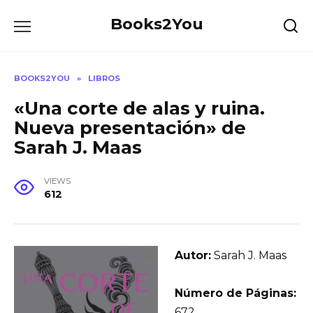
Skip
Books2You
to
content
BOOKS2YOU
»
LIBROS
«Una corte de alas y ruina.
Nueva presentación» de
Sarah J. Maas
VIEWS
612
Autor:
Sarah J. Maas
Número de Páginas:
672