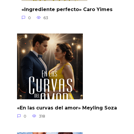
«Ingrediente perfecto» Caro Yimes
0
63
«En las curvas del amor» Meyling Soza
0
318