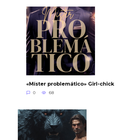
«Míster problemático» Girl-chick
0
68