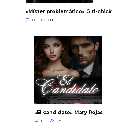
«Míster problemático» Girl-chick
0
68
«El candidato» Mary Rojas
0
25