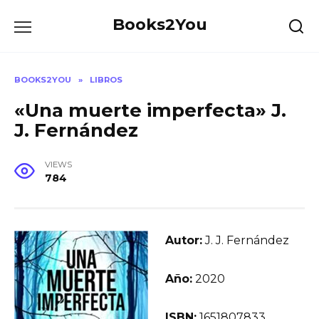
Skip
Books2You
to
content
BOOKS2YOU
»
LIBROS
«Una muerte imperfecta» J.
J. Fernández
VIEWS
784
Autor:
J. J. Fernández
Año:
2020
ISBN:
1651807833