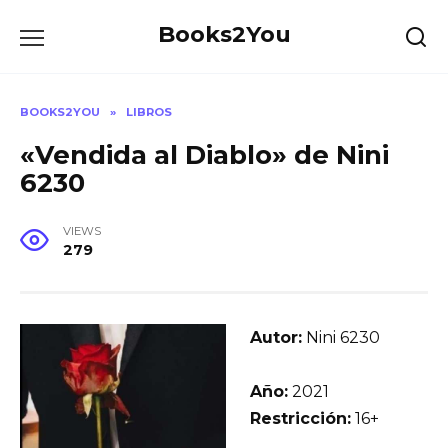
Skip
Books2You
to
content
BOOKS2YOU
»
LIBROS
«Vendida al Diablo» de Nini
6230
VIEWS
279
Autor:
Nini 6230
Año:
2021
Restricción:
16+