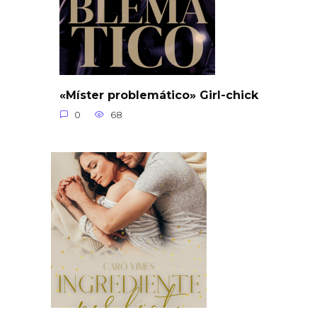
«Míster problemático» Girl-chick
0
68