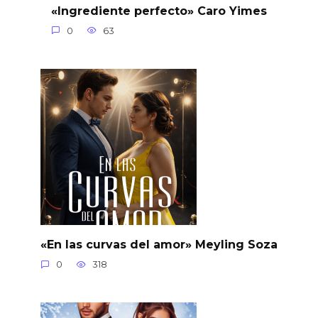
«Ingrediente perfecto» Caro Yimes
0
63
«En las curvas del amor» Meyling Soza
0
318