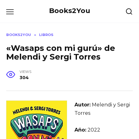
Skip
Books2You
to
content
BOOKS2YOU
»
LIBROS
«Wasaps con mi gurú» de
Melendi y Sergi Torres
VIEWS
304
Autor:
Melendi y Sergi
Torres
Año:
2022