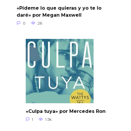
«Pídeme lo que quieras y yo te lo
daré» por Megan Maxwell
0
26
«Culpa tuya» por Mercedes Ron
1
1.5k.