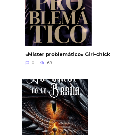
«Míster problemático» Girl-chick
0
68