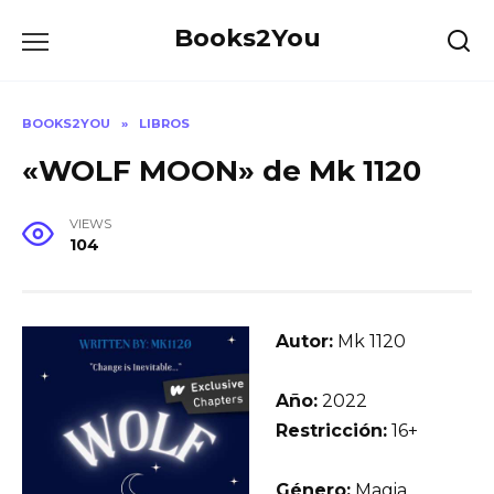
Skip
Books2You
to
content
BOOKS2YOU
»
LIBROS
«WOLF MOON» de Mk 1120
VIEWS
104
Autor:
Mk 1120
Año:
2022
Restricción:
16+
Género:
Magia