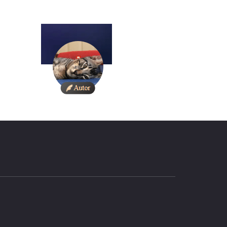
Yubelka 1234
3
81