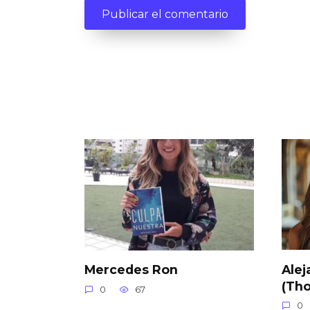
Alej
Mercedes Ron
(Th
0
67
0