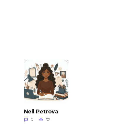
Nell Petrova
0
32