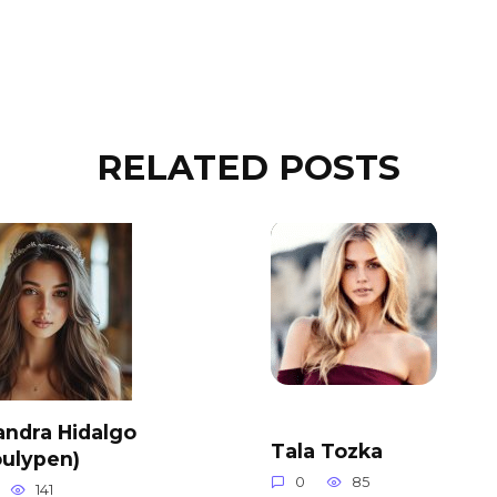
RELATED POSTS
andra Hidalgo
Tala Tozka
oulypen)
0
85
141