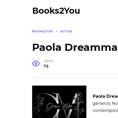
Skip
Books2You
to
content
BOOKS2YOU
»
AUTOR
Paola Dreamma
VIEWS
72
Paola Dre
géneros: Nov
contemporá