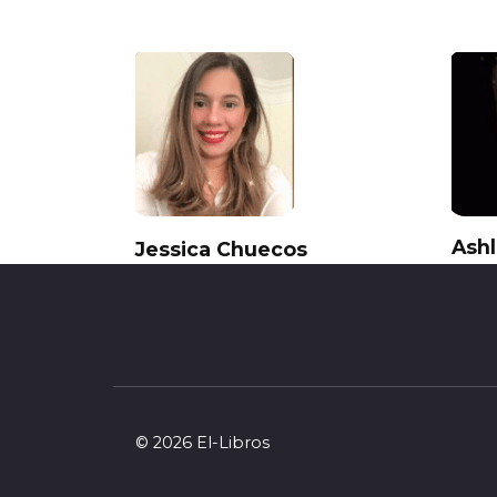
Ash
Jessica Chuecos
0
0
211
© 2026 El-Libros