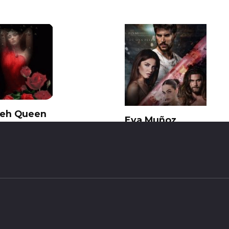
leh Queen
Eva Muñoz
43
0
138